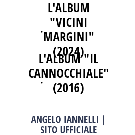
L'ALBUM
"VICINI
MARGINI"
ASCOLTA SU YOUTUBE
(2024)
L'ALBUM "IL
CANNOCCHIALE"
(2016)
ASCOLTA SU YOUTUBE
ANGELO IANNELLI |
SITO UFFICIALE