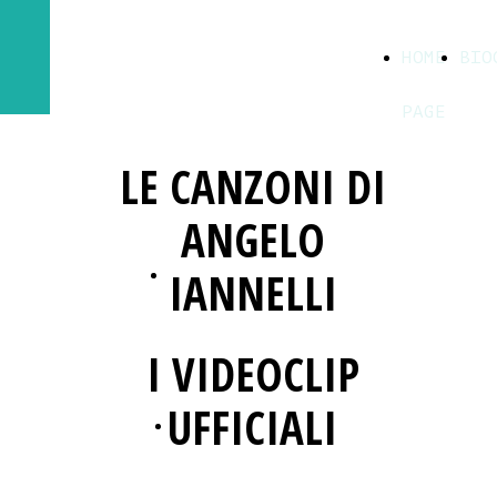
ANGELO IANNELLI
HOME
BIO
| SITO UFFICIALE
PAGE
LE CANZONI DI
ANGELO
IANNELLI
ASCOLTA SU SPOTIFY
I VIDEOCLIP
UFFICIALI
GUARDA SU YOUTUBE